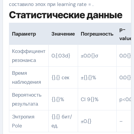
составило эпох при learning rate = .
Статистические данные
p-
Параметр
Значение
Погрешность
value
Коэффициент
0.{:03d}
±0.0{}σ
0.0{}
резонанса
Время
{}.{} сек
±{}.{}%
0.0{}
наблюдения
Вероятность
{}.{}%
CI 9{}%
p<0.0
результата
Энтропия
{}.{} бит/
±0.{}
–
Pole
ед.