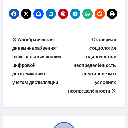
Навигация
Алгебраическая
Скалярная
по
динамика забвения:
социология
спектральный анализ
одиночества:
записям
цифровой
неопределённость
детоксикации с
креативности в
учётом дистилляции
условиях
неопределённости