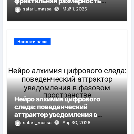
фрактальная размерность
образа в масштабах
safari_massa
Май 1, 2026
повседневности
Новости плюс
Нейро алхимия цифрового
следа: поведенческий
аттрактор уведомления в
фазовом пространстве
safari_massa
Апр 30, 2026