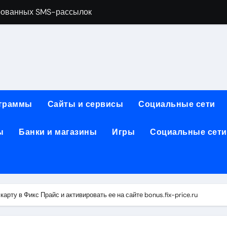
рованных SMS-рассылок
менты и расходные материалы для ногтевого сервиса
обработки, анимации и восстановления фото и видео
ативной почтой: функции, архитектура и безопасность
зования для современных профессий
граммы
Сайты и сервисы
Социальные сети
: планировка, инфраструктура и характеристики
ы
Банки и магазины
Игры
Социальные сети
2026: преимущества, популярные решения и критерии выб
: производительность, автономность, камера, экран, памят
ты и пополнение в USDT: возможности, правовой статус и
ранения данных и сетевого оборудования под рабочие зада
карту в Фикс Прайс и активировать ее на сайте bonus.fix-price.ru