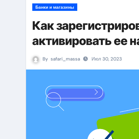
Банки и магазины
Как зарегистриров
активировать ее на
By
safari_massa
Июл 30, 2023