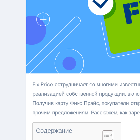
Fix Price сотрудничает со многими известными мировыми брендами. И также компания занимается
реализацией собственной продукции, вклю
Получив карту Фикс Прайс, покупатели отк
прочим предложениям. Расскажем, как зарег
Содержание