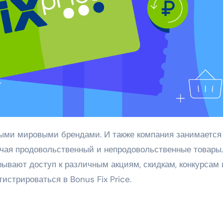
чая продовольственный и непродовольственные товары.
рывают доступ к различным акциям, скидкам, конкурсам 
истрироваться в Bonus Fix Price.