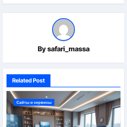
By
safari_massa
Related Post
Сайты и сервисы