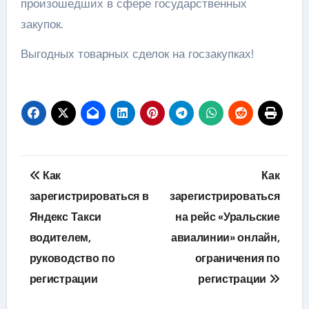
произошедших в сфере государственных
закупок.
Выгодных товарных сделок на госзакупках!
Навигация
Как
Как
по
зарегистрироваться в
зарегистрироваться
Яндекс Такси
на рейс «Уральские
записям
водителем,
авиалинии» онлайн,
руководство по
ограничения по
регистрации
регистрации