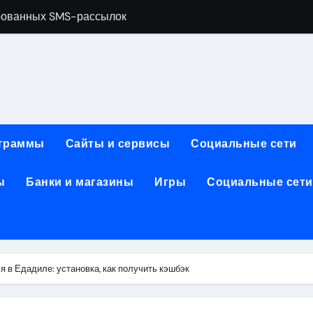
рованных SMS-рассылок
менты и расходные материалы для ногтевого сервиса
обработки, анимации и восстановления фото и видео
ативной почтой: функции, архитектура и безопасность
зования для современных профессий
граммы
Сайты и сервисы
Социальные сети
: планировка, инфраструктура и характеристики
ы
Банки и магазины
Игры
Социальные сети
2026: преимущества, популярные решения и критерии выб
: производительность, автономность, камера, экран, памят
ты и пополнение в USDT: возможности, правовой статус и
ранения данных и сетевого оборудования под рабочие зада
я в Едадиле: установка, как получить кэшбэк