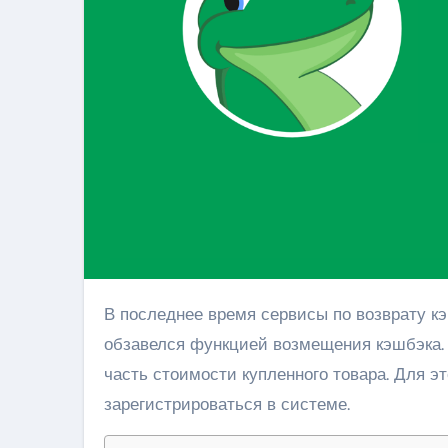
В последнее время сервисы по возврату кэшбэка становятся все популярнее. Сервис Едадил тоже
обзавелся функцией возмещения кэшбэка.
часть стоимости купленного товара. Для э
зарегистрироваться в системе.