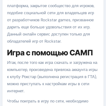
платформа, закрытое сообщество для игроков,
подобие социальной сети для владельцев игр
от разработчиков Rockstar games, призванное
дарить еще больше удовольствия от их игр.
Данный онлайн сервис доступен только для
обладателей игр от Rockstar.
Игра с помощью САМП
Итак, после того как игра скачать и загружена на
компьютер, произведена привязка аккаунта игры
к клубу Рокстар (выполнена регистрация в ГТА),
можно приступать к настройкам игры в сети
интернет.
Чтобы поиграть в игру по сети, необходимо