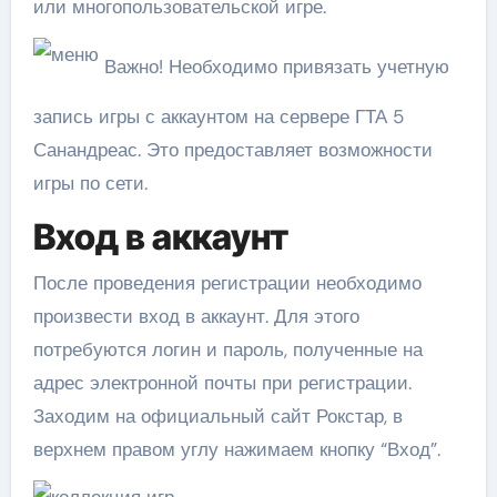
или многопользовательской игре.
Важно!
Необходимо привязать учетную
запись игры с аккаунтом на сервере ГТА 5
Санандреас. Это предоставляет возможности
игры по сети.
Вход в аккаунт
После проведения регистрации необходимо
произвести вход в аккаунт. Для этого
потребуются логин и пароль, полученные на
адрес электронной почты при регистрации.
Заходим на официальный сайт Рокстар, в
верхнем правом углу нажимаем кнопку “Вход”.