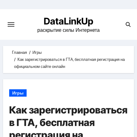
Skip
to
DataLinkUp
content
раскрытие силы Интернета
Главная
Игры
Как зарегистрироваться в ГТА, бесплатная регистрация на
официальном сайте онлайн
Игры
Как зарегистрироваться
в ГТА, бесплатная
регистрация на