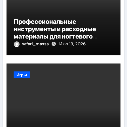
Профессиональные
инструменты и расходные
материалы для ногтевого
сервиса
safari_massa
Июл 13, 2026
Игры