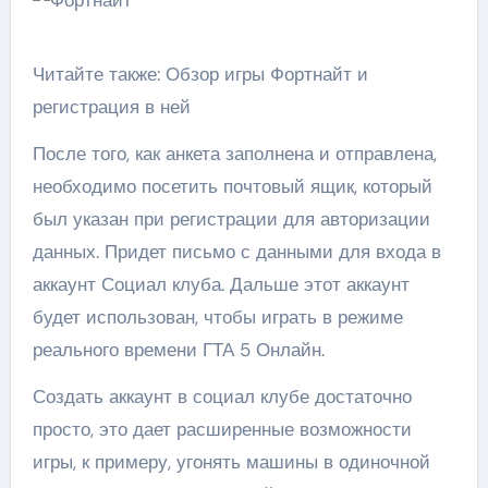
Читайте также: Обзор игры Фортнайт и
регистрация в ней
После того, как анкета заполнена и отправлена,
необходимо посетить почтовый ящик, который
был указан при регистрации для авторизации
данных. Придет письмо с данными для входа в
аккаунт Социал клуба. Дальше этот аккаунт
будет использован, чтобы играть в режиме
реального времени ГТА 5 Онлайн.
Создать аккаунт в социал клубе достаточно
просто, это дает расширенные возможности
игры, к примеру, угонять машины в одиночной