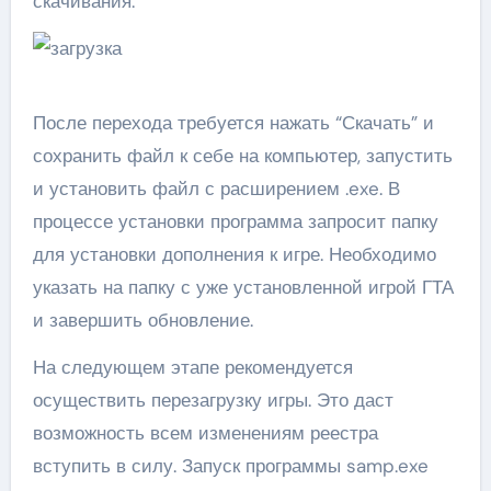
скачивания.
После перехода требуется нажать “Скачать” и
сохранить файл к себе на компьютер, запустить
и установить файл с расширением .exe. В
процессе установки программа запросит папку
для установки дополнения к игре. Необходимо
указать на папку с уже установленной игрой ГТА
и завершить обновление.
На следующем этапе рекомендуется
осуществить перезагрузку игры. Это даст
возможность всем изменениям реестра
вступить в силу. Запуск программы samp.exe