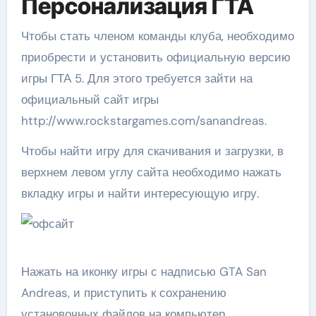
Персонализация ГТА
Чтобы стать членом команды клуба, необходимо
приобрести и установить официальную версию
игры ГТА 5.
Для этого требуется зайти на
официальный сайт игры
http://www.rockstargames.com/sanandreas.
Чтобы найти игру для скачивания и загрузки, в
верхнем левом углу сайта необходимо нажать
вкладку игры и найти интересующую игру.
Нажать на иконку игры с надписью GTA San
Andreas, и приступить к сохранению
установочных файлов на компьютер.