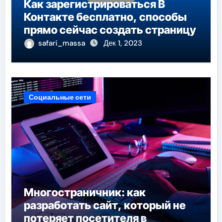
Как зарегистрироваться В
Контакте бесплатно, способы
прямо сейчас создать страницу
safari_massa
Дек 1, 2023
Социальные сети
Многостраничник: как
разработать сайт, который не
потеряет посетителя в