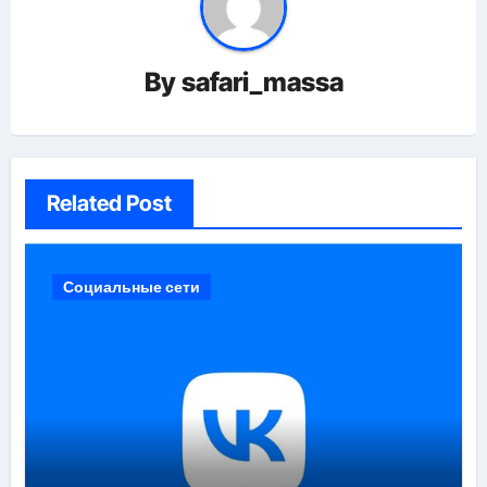
By
safari_massa
Related Post
Социальные сети