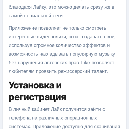
благодаря Лайку, это можно делать сразу же в
самой социальной сети.
Приложение позволяет не только смотреть
интересные видеоролики, но и создавать свои,
используя огромное количество эффектов и
возможность накладывать популярную музыку
без нарушения авторских прав. Like позволяет
любителям проявить режиссерский талант.
Установка и
регистрация
В личный кабинет Лайк получится зайти с
телефона на различных операционных
системах. Приложение доступно для скачивания