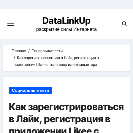
Skip
to
DataLinkUp
content
раскрытие силы Интернета
Главная
Социальные сети
Как зарегистрироваться в Лайк, регистрация в
приложении Likee с телефона или компьютера
Социальные сети
Как зарегистрироваться
в Лайк, регистрация в
приложении Likee с