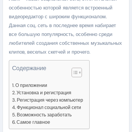
особенностью которой является встроенный
видеоредактор с широким функционалом.
Данная соц. сеть в последнее время набирает
все большую популярность, особенно среди
любителей создания собственных музыкальных
клипов, веселых скетчей и прочего.
Содержание
О приложении
Установка и регистрация
Регистрация через компьютер
Функционал социальной сети
Возможность заработать
Самое главное