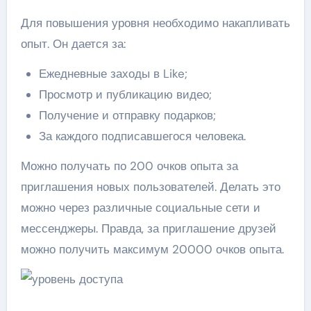
Для повышения уровня необходимо накапливать
опыт. Он дается за:
Ежедневные заходы в Like;
Просмотр и публикацию видео;
Получение и отправку подарков;
За каждого подписавшегося человека.
Можно получать по 200 очков опыта за
приглашения новых пользователей. Делать это
можно через различные социальные сети и
мессенджеры. Правда, за приглашение друзей
можно получить максимум 20000 очков опыта.