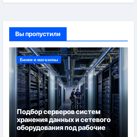
Вы пропустили
Банки и магазины
Подбор серверов систем
хранения данных и сетевого
оборудования под рабочие
задачи