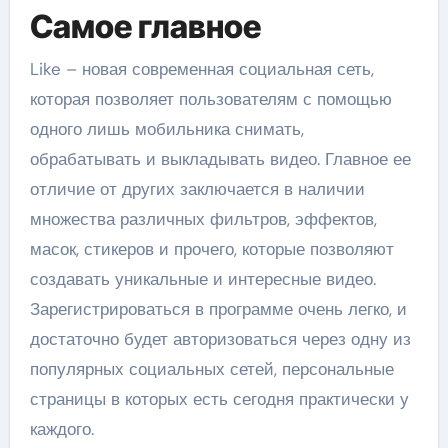
Самое главное
Like – новая современная социальная сеть,
которая позволяет пользователям с помощью
одного лишь мобильника снимать,
обрабатывать и выкладывать видео. Главное ее
отличие от других заключается в наличии
множества различных фильтров, эффектов,
масок, стикеров и прочего, которые позволяют
создавать уникальные и интересные видео.
Зарегистрироваться в программе очень легко, и
достаточно будет авторизоваться через одну из
популярных социальных сетей, персональные
страницы в которых есть сегодня практически у
каждого.