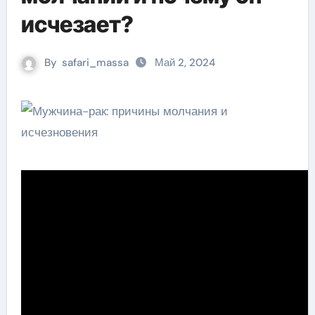
исчезает?
By
safari_massa
Май 2, 2024