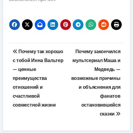
Навигация
Почему так хорошо
Почему закончился
по
с тобой Инна Вальтер
мультсериал Маша и
— ценные
Медведь —
записям
преимущества
возможные причины
отношений и
и объяснения для
счастливой
фанатов
совместной жизни
остановившейся
сказки