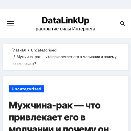
Skip
to
DataLinkUp
content
раскрытие силы Интернета
Главная
Uncategorised
Мужчина-рак — что привлекает его в молчании и почему
он исчезает?
Uncategorised
Мужчина-рак — что
привлекает его в
молчании и почему он