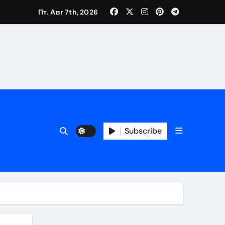
Пт. Авг 7th, 2026
Subscribe
ора безопасного кошелька
ь
 риски
чи