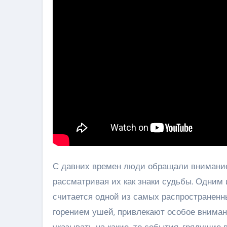
С давних времен люди обращали внимание
рассматривая их как знаки судьбы. Одним и
считается одной из самых распространенн
горением ушей, привлекают особое вниман
указывать на какие-то события, грядущие в