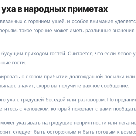
 уха в народных приметах
вязанных с горением ушей, и особое внимание уделяет
верьям, такое горение может иметь различные значения
с будущим приходом гостей. Считается, что если левое 
нные гости.
изировать о скором прибытии долгожданной посылки или
пылает, значит, скоро вы получите важное сообщение.
го уха с грядущей беседой или разговором. По предани
ретитесь с человеком, который пожелает с вами пообщать
ха может указывать на грядущие неприятности или негати
 горит, следует быть осторожным и быть готовым к возм