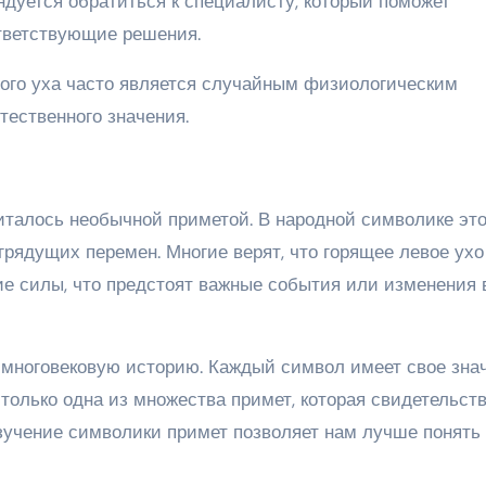
ндуется обратиться к специалисту, который поможет
тветствующие решения.
евого уха часто является случайным физиологическим
тественного значения.
читалось необычной приметой. В народной символике эт
грядущих перемен. Многие верят, что горящее левое ухо
шие силы, что предстоят важные события или изменения 
 многовековую историю. Каждый символ имеет свое зна
 только одна из множества примет, которая свидетельств
зучение символики примет позволяет нам лучше понять