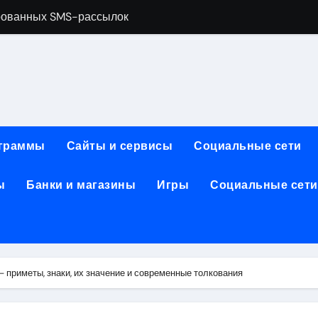
рованных SMS-рассылок
менты и расходные материалы для ногтевого сервиса
обработки, анимации и восстановления фото и видео
ативной почтой: функции, архитектура и безопасность
зования для современных профессий
граммы
Сайты и сервисы
Социальные сети
: планировка, инфраструктура и характеристики
ы
Банки и магазины
Игры
Социальные сети
2026: преимущества, популярные решения и критерии выб
: производительность, автономность, камера, экран, памят
ты и пополнение в USDT: возможности, правовой статус и
ранения данных и сетевого оборудования под рабочие зада
— приметы, знаки, их значение и современные толкования