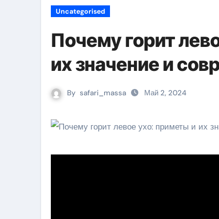
Uncategorised
Почему горит лево
их значение и со
By
safari_massa
Май 2, 2024