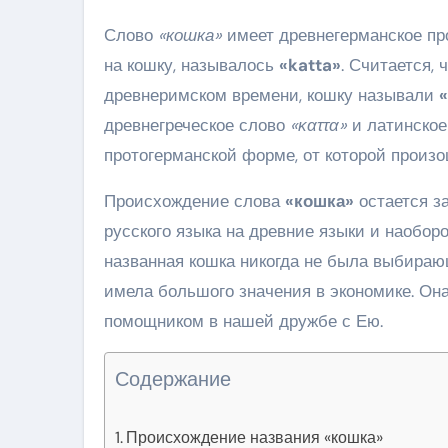
Слово
«кошка»
имеет древнегерманское пр
на кошку, называлось
«katta»
. Считается,
древнеримском времени, кошку называли
«
древнегреческое слово
«καττα»
и латинско
протогерманской форме, от которой произо
Происхождение слова
«кошка»
остается за
русского языка на древние языки и наобор
названная кошка никогда не была выбираю
имела большого значения в экономике. О
помощником в нашей дружбе с Ею.
Содержание
Происхождение названия «кошка»