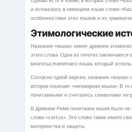
Однако есть и языки, в которых слово «ко
и испанского, в немецком языке слово «Kat
особенностями этих языков и их грамматик
Этимологические ист
Название «кошка» имеет древние этимолог
этого слова. Одна из гипотез заключается 
многотысячелетнего языка, который испол
Согласно одной версии, название «кошка» и
которое означает «непокорная кошка». В 
почитаемыми и считались символами хитр
В древнем Риме почитание кошек было не 
слова «cattus». Это слово также имело св
материнства и защиты.