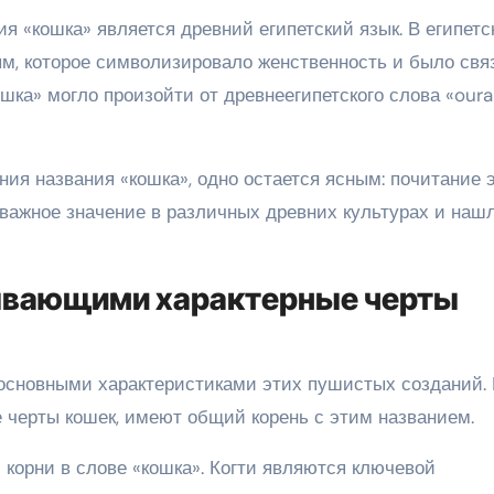
 «кошка» является древний египетский язык. В египетс
м, которое символизировало женственность и было свя
ошка» могло произойти от древнеегипетского слова «our
ия названия «кошка», одно остается ясным: почитание 
важное значение в различных древних культурах и наш
сывающими характерные черты
 основными характеристиками этих пушистых созданий.
 черты кошек, имеют общий корень с этим названием.
и корни в слове «кошка». Когти являются ключевой