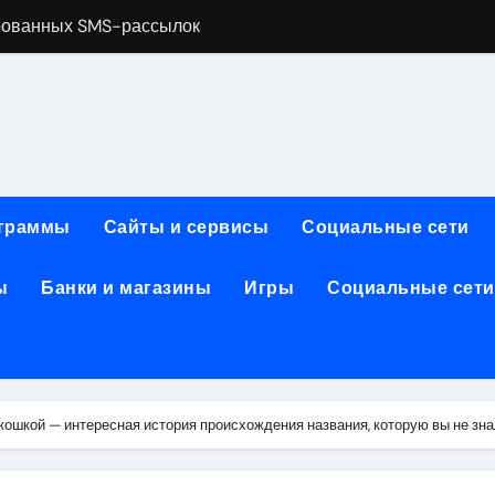
рованных SMS-рассылок
менты и расходные материалы для ногтевого сервиса
обработки, анимации и восстановления фото и видео
ативной почтой: функции, архитектура и безопасность
зования для современных профессий
граммы
Сайты и сервисы
Социальные сети
: планировка, инфраструктура и характеристики
ы
Банки и магазины
Игры
Социальные сети
2026: преимущества, популярные решения и критерии выб
: производительность, автономность, камера, экран, памят
ты и пополнение в USDT: возможности, правовой статус и
ранения данных и сетевого оборудования под рабочие зада
ошкой — интересная история происхождения названия, которую вы не зна