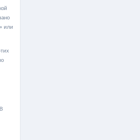
кой
зано
a» или
этих
ло
 В