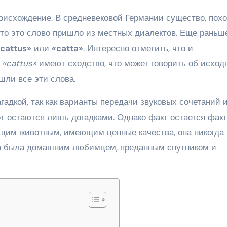
оисхождение. В средневековой Германии существо, пох
 что это слово пришло из местных диалектов. Еще раньше
cattus»
или
«catta»
. Интересно отметить, что и
е
«cattus»
имеют сходство, что может говорить об исход
шли все эти слова.
гадкой, так как варианты передачи звуковых сочетаний 
от остаются лишь догадками. Однако факт остается факт
щим животным, имеющим ценные качества, она никогда 
на была домашним любимцем, преданным спутником и