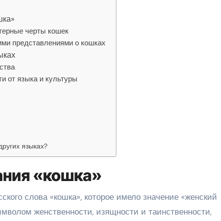
шка»
терные черты кошек
ими представлениями о кошках
ыках
дства
ти от языка и культуры
других языках?
ания «кошка»
ского слова «кошка», которое имело значение «женский
имволом женственности, изящности и таинственности,