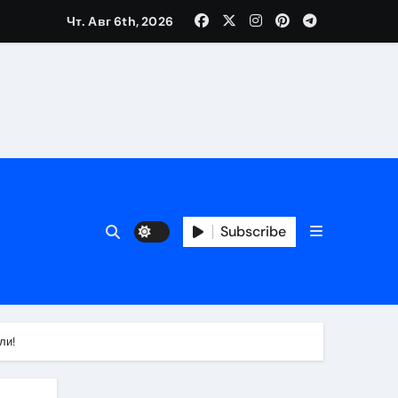
Чт. Авг 6th, 2026
Subscribe
ора безопасного кошелька
ь
 риски
чи
ли!