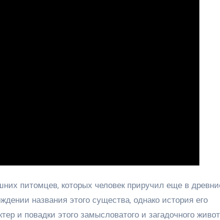
них питомцев, которых человек приручил еще в древни
ждении названия этого существа, однако история его
тер и повадки этого замысловатого и загадочного живот