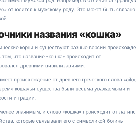
шка» имеет мужской род. Например, в отличие от француз
ze» относится к мужскому роду. Это может быть связано
ой.
очники названия «кошка»
ические корни и существуют разные версии происхожд
в том, что название «кошка» происходит от
ьзовался древними цивилизациями.
меет происхождение от древнего греческого слова «ailou
то время кошачьи существа были весьма уважаемыми и
ости и грации.
менее значимым, и слово «кошка» происходит от латинс
ойства, которые связывали его с символикой богинь