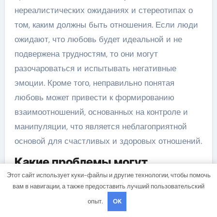
нереалистических ожиданиях и стереотипах о
том, каким должны быть отношения. Если люди
ожидают, что любовь будет идеальной и не
подвержена трудностям, то они могут
разочароваться и испытывать негативные
эмоции. Кроме того, неправильно понятая
любовь может привести к формированию
взаимоотношений, основанных на контроле и
манипуляции, что является неблагоприятной
основой для счастливых и здоровых отношений.
Какие проблемы могут
возникнуть в результате
Этот сайт использует куки-файлы и другие технологии, чтобы помочь
вам в навигации, а также предоставить лучший пользовательский
зависимости от любви?
опыт.
OK
Зависимость от любви может привести к