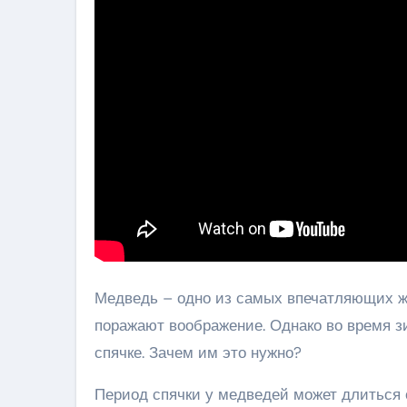
Медведь – одно из самых впечатляющих жи
поражают воображение. Однако во время з
спячке. Зачем им это нужно?
Период спячки у медведей может длиться о