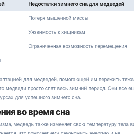
ей
Недостатки зимнего сна для медведей
Потеря мышечной массы
Уязвимость к хищникам
Ограниченная возможность перемещения
ы
даптацией для медведей, помогающей им пережить тяж
что медведи просто спят весь зимний период. Они все е
урсах для успешного зимнего сна.
ния во время сна
зма, медведь также изменяет свою температуру тела в
жается, что помогает ему сэкономить энергию и не