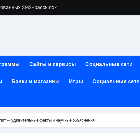
рованных SMS-рассылок
менты и расходные материалы для ногтевого сервиса
обработки, анимации и восстановления фото и видео
ативной почтой: функции, архитектура и безопасность
зования для современных профессий
граммы
Сайты и сервисы
Социальные сети
: планировка, инфраструктура и характеристики
ы
Банки и магазины
Игры
Социальные сети
2026: преимущества, популярные решения и критерии выб
: производительность, автономность, камера, экран, памят
ты и пополнение в USDT: возможности, правовой статус и
ранения данных и сетевого оборудования под рабочие зада
пит — удивительные факты и научные объяснения