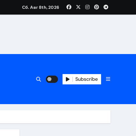
Сб. Авг 8th, 2026
Subscribe
ора безопасного кошелька
ь
 риски
чи