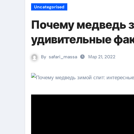
Uncategorised
Почему медведь з
удивительные фак
By
safari_massa
Мар 21, 2022