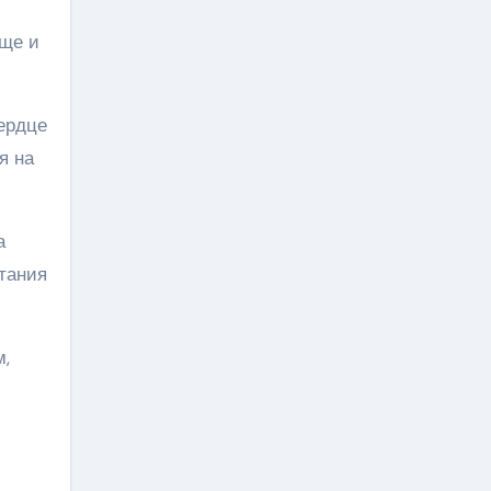
ище и
сердце
я на
а
тания
,