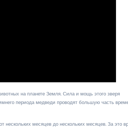
вотных на планете Земля. Сила и мощь этого зверя
имнего периода медведи проводят большую часть врем
т нескольких месяцев до нескольких месяцев. За это в