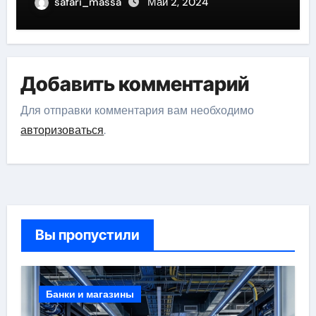
эффективные советы по
safari_massa
Май 2, 2024
справлению с эмоциональными
потоками
Добавить комментарий
Для отправки комментария вам необходимо
авторизоваться
.
Вы пропустили
Банки и магазины