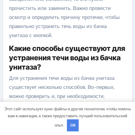
прочистить или заменить. Важно провести
осмотр и определить причину протечки, чтобы
правильно устранить течь воды из бачка
унитаза с кнопкой.
Какие способы существуют для
устранения течи воды из бачка
унитаза?
Для устранения течи воды из бачка унитаза
существует несколько способов. Во-первых,
можно проверить и, при необходимости,
отрегулировать уровень воды в бачке унитаза.
Этот сайт использует куки-файлы и другие технологии, чтобы помочь
Во-вторых, можно осмотреть и прочистить
вам в навигации, а также предоставить лучший пользовательский
механизм слива, если он засорился или
опыт.
OK
износился. В-третьих, можно проверить и