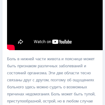
Боль в нижней части живота и пояснице может
быть признаком различных заболеваний и
состояний организма. Эти две области тесно
связаны друг с другом, поэтому об ощущениях
больного здесь можно судить о возможных
причинах недомогания. Боль может быть тупой,
приступообразной, острой, но в любом случае