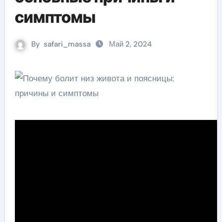
симптомы
By
safari_massa
Май 2, 2024