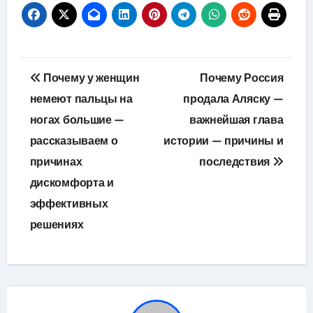
Навигация
Почему у женщин
Почему Россия
по
немеют пальцы на
продала Аляску —
ногах большие —
важнейшая глава
записям
рассказываем о
истории — причины и
причинах
последствия
дискомфорта и
эффективных
решениях