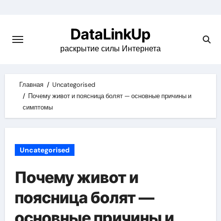
Skip
to
DataLinkUp
content
раскрытие силы Интернета
Главная
Uncategorised
Почему живот и поясница болят — основные причины и
симптомы
Uncategorised
Почему живот и
поясница болят —
основные причины и