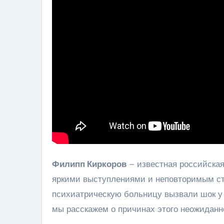
Филипп Киркоров
– известная российская
яркими выступлениями и неповторимым сти
психиатрическую больницу вызвали шок у 
мы расскажем о причинах этого неожиданно