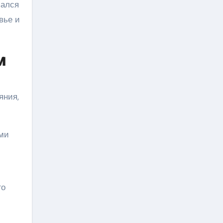
зался
вье и
м
яния,
ми
го