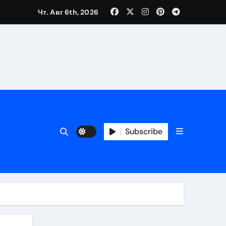
Чт. Авг 6th, 2026
Subscribe
ора безопасного кошелька
ь
 риски
чи