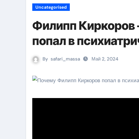
Uncategorised
Филипп Киркоров 
попал в психиатр
By
safari_massa
Май 2, 2024