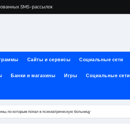
рованных SMS-рассылок
менты и расходные материалы для ногтевого сервиса
обработки, анимации и восстановления фото и видео
ативной почтой: функции, архитектура и безопасность
зования для современных профессий
граммы
Сайты и сервисы
Социальные сети
: планировка, инфраструктура и характеристики
ы
Банки и магазины
Игры
Социальные сети
2026: преимущества, популярные решения и критерии выб
: производительность, автономность, камера, экран, памят
ты и пополнение в USDT: возможности, правовой статус и
ранения данных и сетевого оборудования под рабочие зада
ины, по которым попал в психиатрическую больницу