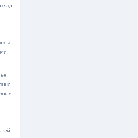
азлад
лены
ми,
вье
анно
обных
воей