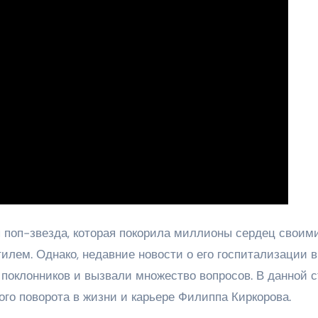
 поп-звезда, которая покорила миллионы сердец своим
лем. Однако, недавние новости о его госпитализации в
поклонников и вызвали множество вопросов. В данной с
го поворота в жизни и карьере Филиппа Киркорова.