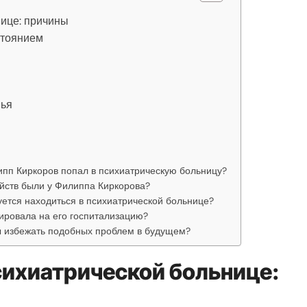
нице: причины
стоянием
е
вья
ипп Киркоров попал в психиатрическую больницу?
йств были у Филиппа Киркорова?
уется находиться в психиатрической больнице?
ировала на его госпитализацию?
ы избежать подобных проблем в будущем?
сихиатрической больнице: