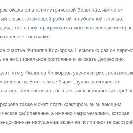
ров оказался в психиатрической больнице, является
ный с высокотемповой работой и публичной жизнью.
н, участие в шоу-программах и многочисленные интерв
сихическое состояние.
ое счастье Филиппа Киркорова. Несколько раз он переж
ь на эмоциональное состояние и вызвать депрессию.
ают, что у Филиппа Киркорова увеличен риск психическ
оложенности. В его семье были случаи психических
ь наследственности и повышает риск психических пробл
иркорова также может стать фактором, вызывающим
ческое заболевание, а именно «акромегалию», которая
 эндокринные нарушения, включая психические расстрой