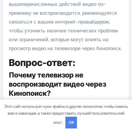
вышеперечисленных действий видео по-
прежнему не воспроизводится, рекомендуется
связаться с вашим интернет-провайдером,
чтобы уточнить наличие технических проблем
или ограничений, которые могут влиять на
просмотр видео на телевизоре через Кинопоиск.
Вопрос-ответ:
Почему телевизор не
воспроизводит видео через
Кинопоиск?
Возможно, ваш телевизор не поддерживает
Этот сайт использует куки-файлы и другие технологии, чтобы помочь
воспроизведение видео через Кинопоиск.
вам в навигации, а также предоставить лучший пользовательский
Убедитесь, что у вас установлено последнее
опыт.
OK
обновление программного обеспечения на