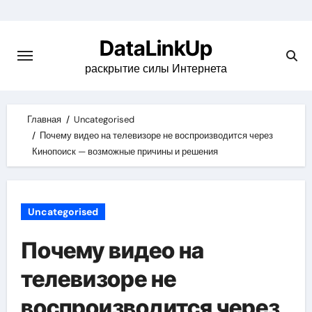
Skip
to
DataLinkUp
content
раскрытие силы Интернета
Главная
Uncategorised
Почему видео на телевизоре не воспроизводится через
Кинопоиск — возможные причины и решения
Uncategorised
Почему видео на
телевизоре не
воспроизводится через