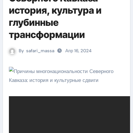
история, культура и
глубинные
трансформации
By
safari_massa
Апр 16, 2024