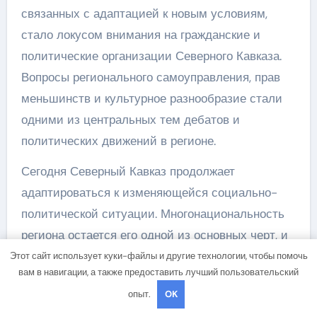
связанных с адаптацией к новым условиям,
стало локусом внимания на гражданские и
политические организации Северного Кавказа.
Вопросы регионального самоуправления, прав
меньшинств и культурное разнообразие стали
одними из центральных тем дебатов и
политических движений в регионе.
Сегодня Северный Кавказ продолжает
адаптироваться к изменяющейся социально-
политической ситуации. Многонациональность
региона остается его одной из основных черт, и
дальнейшая адаптация культурных групп их
Этот сайт использует куки-файлы и другие технологии, чтобы помочь
вам в навигации, а также предоставить лучший пользовательский
процессами включения и сотрудничества
опыт.
OK
является важным заданием для развития