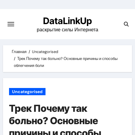
Skip
to
DataLinkUp
content
раскрытие силы Интернета
Главная
Uncategorised
Трек Почему так больно? Основные причины и способы
облегчения боли
Uncategorised
Трек Почему так
больно? Основные
причины и способы