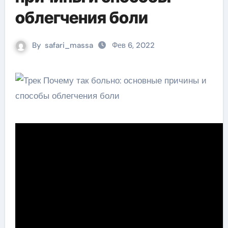
облегчения боли
By
safari_massa
Фев 6, 2022