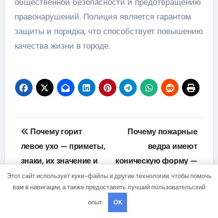
общественной безопасности и предотвращению
правонарушений. Полиция является гарантом
защиты и порядка, что способствует повышению
качества жизни в городе.
Навигация
Почему горит
Почему пожарные
по
левое ухо — приметы,
ведра имеют
знаки, их значение и
коническую форму —
записям
современные
насаживаемый на
Этот сайт использует куки-файлы и другие технологии, чтобы помочь
вам в навигации, а также предоставить лучший пользовательский
толкования
вершину когтевой
опыт.
OK
клюв обеспечивает