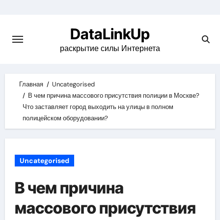
Skip
to
DataLinkUp
content
раскрытие силы Интернета
Главная
Uncategorised
В чем причина массового присутствия полиции в Москве?
Что заставляет город выходить на улицы в полном
полицейском оборудовании?
Uncategorised
В чем причина
массового присутствия